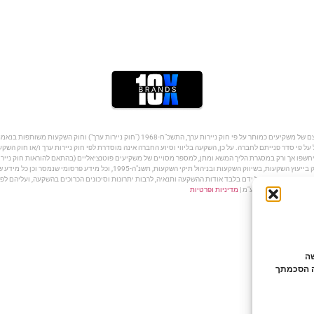
על פי סדר פנייתם לחברה. על כן, השקעה בליווי וסיוע החברה אינה מוסדרת לפי חוק ניירות ערך ו/או חוק הש
שפו אך ורק במסגרת הליך המשא ומתן, למספר מסויים של משקיעים פוטנציאליים (בהתאם להוראות חוק ניירות
לקחת חלק בהשקעה. החברה והפועלים מטעמה אינם מורשים לפי חוק הסדרת העיסוק בייעוץ
קה שהתבצעה על ידם בלבד אודות ההשקעה ותנאיה, לרבות יתרונות וסיכונים הכרוכים בהשקעה, ועליהם לפנו
מדיניות ופרטיות
לישה
ה הסכמתך