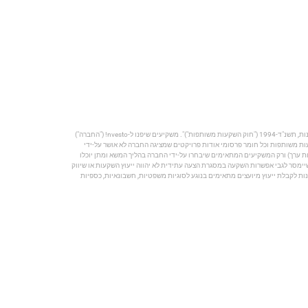
הפרסום מהווה הצגה תיאורטית וכללית בלבד, ההשקעה תעשה באמצעות מספר מצומצם של משקיעים כמותר על פי חוק ניירות ערך, התשכ"ח-1968 ("חוק ניירות ערך") וחוק השקעות משותפות בנאמנות, תשנ"ד-1994 ("חוק השקעות משותפות")". משקיעים שיפנו ל-nvesto! ("החברה")
קעות משותפות וכל חומר פרסומי אודות פרויקטים שמציגה החברה לא אושר על-ידי
 ערך) ורק המשקיעים המתאימים שיבחרו על-ידי החברה בהליך המשא ומתן יוכלו
 השקעות, בשיווק השקעות ובניהול תיקי השקעות, תשנ"ה-1995, וכל מידע פרסומי שנמסר וכן כל מידע שיימסר לגבי אפשרות השקעה במסגרת הצעה עתידית לא יהווה ייעוץ השקעות או שיווק
ת לקבלת ייעוץ מיועצים מתאימים בנוגע לסוגיות משפטיות, חשבונאיות, כספיות