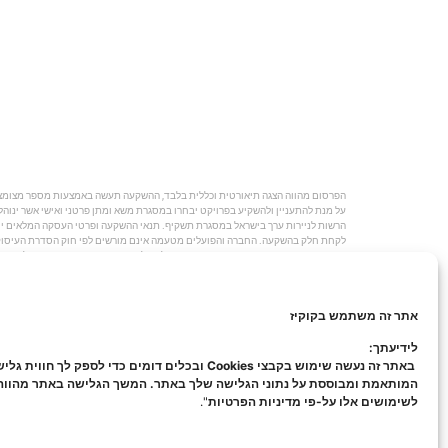
על מנת להתעניין ולהשקיע בפרויקט יבחרו במסגרת משא ומתן פרטני ואישי אשר ינוהל 
הרשות לניירות ערך בישראל במסגרת תשקיף. תנאי ההשקעה ופרטי העסקה המלאים ייח
השקעות כהגדרתם בחוק. משקיעים אשר החליטו להשקיע בפרויקט יעשו זאת על סמך בדי
ומיסוי הכרוכות בביצוע ההשקעה." © כל הזכויות שמורות ל-investo המרכז הישראלי להשקעות בינלאומיות בע"מ |
אתר זה משתמש בקוקיז
לידיעתך:
באתר זה נעשה שימוש בקבצי Cookies ובכלים דומים כדי לספק לך חווית ג
המותאמת ומבוססת על נתוני הגלישה שלך באתר. המשך הגלישה באתר מהוו
לשימושים אלו על-פי מדיניות הפרטיות
".