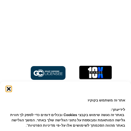
הפרסום מהווה הצגה תיאורטית וכללית בלבד, ההשקעה תעשה באמצעות מספר
מצומצם של משקיעים כמותר על פי חוק ניירות ערך, התשכ"ח-1968 ("חוק ניירות ערך")
אתר זה משתמש בקוקיז
וחוק השקעות משותפות בנאמנות, תשנ"ד-1994 ("חוק השקעות משותפות")". משקיעים
שיפנו ל-nvesto! ("החברה") על מנת להתעניין ולהשקיע בפרויקט יבחרו במסגרת משא
לידיעתך:
ומתן פרטני ואישי אשר ינוהל על פי סדר פנייתם לחברה. על כן, השקעה בליווי וסיוע
באתר זה נעשה שימוש בקבצי Cookies ובכלים דומים כדי לספק לך חווית
החברה אינה מוסדרת לפי חוק ניירות ערך ו/או חוק השקעות משותפות וכל חומר פרסומי
גלישה המותאמת ומבוססת על נתוני הגלישה שלך באתר. המשך הגלישה
אודות פרויקטים שמציגה החברה לא אושר על-ידי הרשות לניירות ערך בישראל במסגרת
באתר מהווה הסכמתך לשימושים אלו על-פי מדיניות הפרטיות
".
תשקיף. תנאי ההשקעה ופרטי העסקה המלאים ייחשפו אך ורק במסגרת הליך המשא