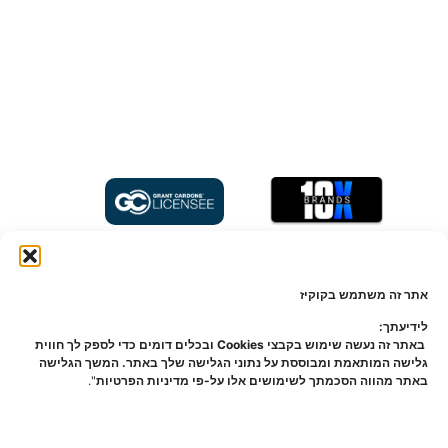
הפרסום מהווה הצגה תיאורטית וכללית בלבד, ההשקעה תעשה באמצעות מספר
מצומצם של משקיעים כמותר על פי חוק ניירות ערך, התשכ"ח-1968 ("חוק ניירות ערך")
אתר זה משתמש בקוקיז
וחוק השקעות משותפות בנאמנות, תשנ"ד-1994 ("חוק השקעות משותפות")". משקיעים
שיפנו ל-nvesto! ("החברה") על מנת להתעניין ולהשקיע בפרויקט יבחרו במסגרת משא
לידיעתך:
ומתן פרטני ואישי אשר ינוהל על פי סדר פנייתם לחברה. על כן, השקעה בליווי וסיוע
באתר זה נעשה שימוש בקבצי Cookies ובכלים דומים כדי לספק לך חווית
החברה אינה מוסדרת לפי חוק ניירות ערך ו/או חוק השקעות משותפות וכל חומר פרסומי
גלישה המותאמת ומבוססת על נתוני הגלישה שלך באתר. המשך הגלישה
אודות פרויקטים שמציגה החברה לא אושר על-ידי הרשות לניירות ערך בישראל במסגרת
באתר מהווה הסכמתך לשימושים אלו על-פי מדיניות הפרטיות
".
תשקיף. תנאי ההשקעה ופרטי העסקה המלאים ייחשפו אך ורק במסגרת הליך המשא
ומתן, למספר מסויים של משקיעים פוטנציאליים (בהתאם להוראות חוק ניירות ערך) ורק
המשקיעים המתאימים שיבחרו על-ידי החברה בהליך המשא ומתן יוכלו לקחת חלק
בהשקעה. החברה והפועלים מטעמה אינם מורשים לפי חוק הסדרת העיסוק בייעוץ