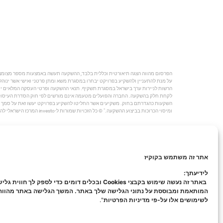
על מנת להתעניין ולהשקיע בפרויקט יבחרו במסגרת משא ומתן פרטני ואישי אשר ינוהל 
הרשות לניירות ערך בישראל במסגרת תשקיף. תנאי ההשקעה ופרטי העסקה המלאים ייח
השקעות כהגדרתם בחוק. משקיעים אשר החליטו להשקיע בפרויקט יעשו זאת על סמך בדי
ומיסוי הכרוכות בביצוע ההשקעה." © כל הזכויות שמורות ל-investo המרכז הישראלי להשקעות בינלאומיות בע"מ |
אתר זה משתמש בקוקיז
לידיעתך:
באתר זה נעשה שימוש בקבצי Cookies ובכלים דומים כדי לספק לך חווית ג
המותאמת ומבוססת על נתוני הגלישה שלך באתר. המשך הגלישה באתר מהוו
לשימושים אלו על-פי מדיניות הפרטיות
".