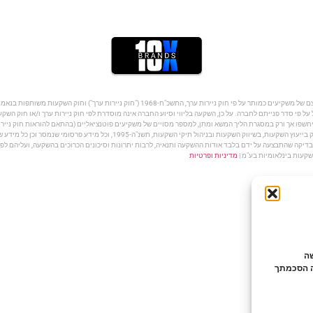
על פי סדר פנייתם לחברה. על כן, השקעה בליווי וסיוע החברה אינה מוסדרת לפי חוק ניירות ערך ו/או חוק הש
שפו אך ורק במסגרת הליך המשא ומתן, למספר מסויים של משקיעים פוטנציאליים (בהתאם להוראות חוק ניירות
לקחת חלק בהשקעה. החברה והפועלים מטעמה אינם מורשים לפי חוק הסדרת העיסוק בייעוץ
קה שהתבצעה על ידם בלבד אודות ההשקעה ותנאיה, לרבות יתרונות וסיכונים הכרוכים בהשקעה, ועליהם לפנו
מדיניות ופרטיות
לישה
ה הסכמתך