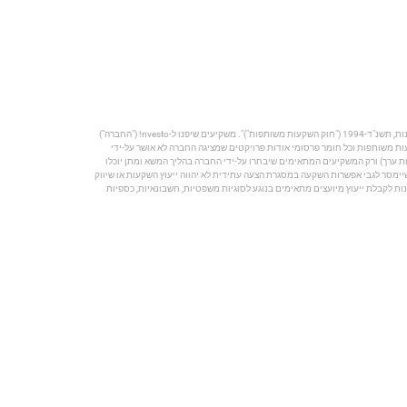
הפרסום מהווה הצגה תיאורטית וכללית בלבד, ההשקעה תעשה באמצעות מספר מצומצם של משקיעים כמותר על פי חוק ניירות ערך, התשכ"ח-1968 ("חוק ניירות ערך") וחוק השקעות משותפות בנאמנות, תשנ"ד-1994 ("חוק השקעות משותפות")". משקיעים שיפנו ל-nvesto! ("החברה")
קעות משותפות וכל חומר פרסומי אודות פרויקטים שמציגה החברה לא אושר על-ידי
 ערך) ורק המשקיעים המתאימים שיבחרו על-ידי החברה בהליך המשא ומתן יוכלו
 השקעות, בשיווק השקעות ובניהול תיקי השקעות, תשנ"ה-1995, וכל מידע פרסומי שנמסר וכן כל מידע שיימסר לגבי אפשרות השקעה במסגרת הצעה עתידית לא יהווה ייעוץ השקעות או שיווק
ת לקבלת ייעוץ מיועצים מתאימים בנוגע לסוגיות משפטיות, חשבונאיות, כספיות