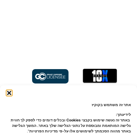
הפרסום מהווה הצגה תיאורטית וכללית בלבד, ההשקעה תעשה באמצעות מספר
מצומצם של משקיעים כמותר על פי חוק ניירות ערך, התשכ"ח-1968 ("חוק ניירות ערך")
אתר זה משתמש בקוקיז
וחוק השקעות משותפות בנאמנות, תשנ"ד-1994 ("חוק השקעות משותפות")". משקיעים
שיפנו ל-nvesto! ("החברה") על מנת להתעניין ולהשקיע בפרויקט יבחרו במסגרת משא
לידיעתך:
ומתן פרטני ואישי אשר ינוהל על פי סדר פנייתם לחברה. על כן, השקעה בליווי וסיוע
באתר זה נעשה שימוש בקבצי Cookies ובכלים דומים כדי לספק לך חווית
החברה אינה מוסדרת לפי חוק ניירות ערך ו/או חוק השקעות משותפות וכל חומר פרסומי
גלישה המותאמת ומבוססת על נתוני הגלישה שלך באתר. המשך הגלישה
אודות פרויקטים שמציגה החברה לא אושר על-ידי הרשות לניירות ערך בישראל במסגרת
באתר מהווה הסכמתך לשימושים אלו על-פי מדיניות הפרטיות
".
תשקיף. תנאי ההשקעה ופרטי העסקה המלאים ייחשפו אך ורק במסגרת הליך המשא