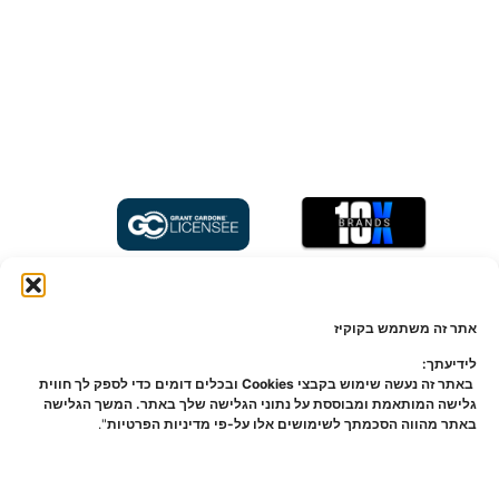
הפרסום מהווה הצגה תיאורטית וכללית בלבד, ההשקעה תעשה באמצעות מספר
מצומצם של משקיעים כמותר על פי חוק ניירות ערך, התשכ"ח-1968 ("חוק ניירות ערך")
אתר זה משתמש בקוקיז
וחוק השקעות משותפות בנאמנות, תשנ"ד-1994 ("חוק השקעות משותפות")". משקיעים
שיפנו ל-nvesto! ("החברה") על מנת להתעניין ולהשקיע בפרויקט יבחרו במסגרת משא
לידיעתך:
ומתן פרטני ואישי אשר ינוהל על פי סדר פנייתם לחברה. על כן, השקעה בליווי וסיוע
באתר זה נעשה שימוש בקבצי Cookies ובכלים דומים כדי לספק לך חווית
החברה אינה מוסדרת לפי חוק ניירות ערך ו/או חוק השקעות משותפות וכל חומר פרסומי
גלישה המותאמת ומבוססת על נתוני הגלישה שלך באתר. המשך הגלישה
אודות פרויקטים שמציגה החברה לא אושר על-ידי הרשות לניירות ערך בישראל במסגרת
באתר מהווה הסכמתך לשימושים אלו על-פי מדיניות הפרטיות
".
תשקיף. תנאי ההשקעה ופרטי העסקה המלאים ייחשפו אך ורק במסגרת הליך המשא
ומתן, למספר מסויים של משקיעים פוטנציאליים (בהתאם להוראות חוק ניירות ערך) ורק
המשקיעים המתאימים שיבחרו על-ידי החברה בהליך המשא ומתן יוכלו לקחת חלק
בהשקעה. החברה והפועלים מטעמה אינם מורשים לפי חוק הסדרת העיסוק בייעוץ