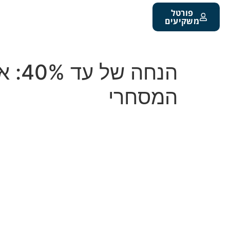
פורטל
משקיעים
הנח
המסחרי