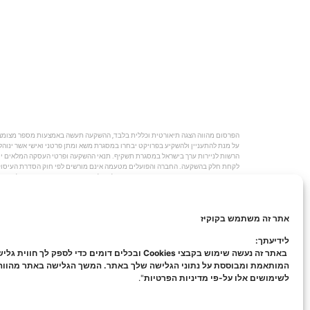
על מנת להתעניין ולהשקיע בפרויקט יבחרו במסגרת משא ומתן פרטני ואישי אשר ינוהל 
הרשות לניירות ערך בישראל במסגרת תשקיף. תנאי ההשקעה ופרטי העסקה המלאים ייח
השקעות כהגדרתם בחוק. משקיעים אשר החליטו להשקיע בפרויקט יעשו זאת על סמך בדי
ומיסוי הכרוכות בביצוע ההשקעה." © כל הזכויות שמורות ל-investo המרכז הישראלי להשקעות בינלאומיות בע"מ |
אתר זה משתמש בקוקיז
לידיעתך:
באתר זה נעשה שימוש בקבצי Cookies ובכלים דומים כדי לספק לך חווית ג
המותאמת ומבוססת על נתוני הגלישה שלך באתר. המשך הגלישה באתר מהוו
לשימושים אלו על-פי מדיניות הפרטיות
".