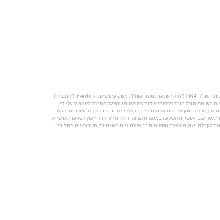
הפרסום מהווה הצגה תיאורטית וכללית בלבד, ההשקעה תעשה באמצעות מספר מצומצם של משקיעים כמותר על פי חוק ניירות ערך, התשכ"ח-1968 ("חוק ניירות ערך") וחוק השקעות משותפות בנאמנות, תשנ"ד-1994 ("חוק השקעות משותפות")". משקיעים שיפנו ל-nvesto! ("החברה")
קעות משותפות וכל חומר פרסומי אודות פרויקטים שמציגה החברה לא אושר על-ידי
 ערך) ורק המשקיעים המתאימים שיבחרו על-ידי החברה בהליך המשא ומתן יוכלו
 השקעות, בשיווק השקעות ובניהול תיקי השקעות, תשנ"ה-1995, וכל מידע פרסומי שנמסר וכן כל מידע שיימסר לגבי אפשרות השקעה במסגרת הצעה עתידית לא יהווה ייעוץ השקעות או שיווק
ת לקבלת ייעוץ מיועצים מתאימים בנוגע לסוגיות משפטיות, חשבונאיות, כספיות