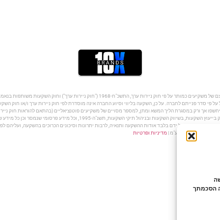
על פי סדר פנייתם לחברה. על כן, השקעה בליווי וסיוע החברה אינה מוסדרת לפי חוק ניירות ערך ו/או חוק הש
שפו אך ורק במסגרת הליך המשא ומתן, למספר מסויים של משקיעים פוטנציאליים (בהתאם להוראות חוק ניירות
לקחת חלק בהשקעה. החברה והפועלים מטעמה אינם מורשים לפי חוק הסדרת העיסוק בייעוץ
קה שהתבצעה על ידם בלבד אודות ההשקעה ותנאיה, לרבות יתרונות וסיכונים הכרוכים בהשקעה, ועליהם לפנו
מדיניות ופרטיות
לישה
ה הסכמתך