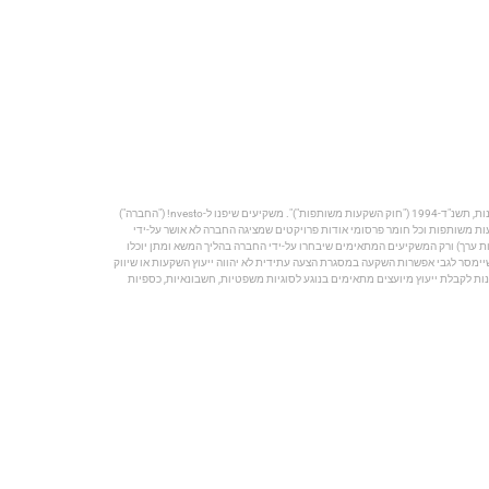
הפרסום מהווה הצגה תיאורטית וכללית בלבד, ההשקעה תעשה באמצעות מספר מצומצם של משקיעים כמותר על פי חוק ניירות ערך, התשכ"ח-1968 ("חוק ניירות ערך") וחוק השקעות משותפות בנאמנות, תשנ"ד-1994 ("חוק השקעות משותפות")". משקיעים שיפנו ל-nvesto! ("החברה")
קעות משותפות וכל חומר פרסומי אודות פרויקטים שמציגה החברה לא אושר על-ידי
 ערך) ורק המשקיעים המתאימים שיבחרו על-ידי החברה בהליך המשא ומתן יוכלו
 השקעות, בשיווק השקעות ובניהול תיקי השקעות, תשנ"ה-1995, וכל מידע פרסומי שנמסר וכן כל מידע שיימסר לגבי אפשרות השקעה במסגרת הצעה עתידית לא יהווה ייעוץ השקעות או שיווק
ת לקבלת ייעוץ מיועצים מתאימים בנוגע לסוגיות משפטיות, חשבונאיות, כספיות