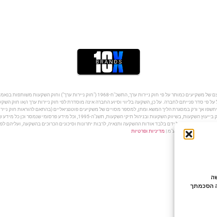
על פי סדר פנייתם לחברה. על כן, השקעה בליווי וסיוע החברה אינה מוסדרת לפי חוק ניירות ערך ו/או חוק הש
שפו אך ורק במסגרת הליך המשא ומתן, למספר מסויים של משקיעים פוטנציאליים (בהתאם להוראות חוק ניירות
לקחת חלק בהשקעה. החברה והפועלים מטעמה אינם מורשים לפי חוק הסדרת העיסוק בייעוץ
קה שהתבצעה על ידם בלבד אודות ההשקעה ותנאיה, לרבות יתרונות וסיכונים הכרוכים בהשקעה, ועליהם לפנו
מדיניות ופרטיות
לישה
ה הסכמתך