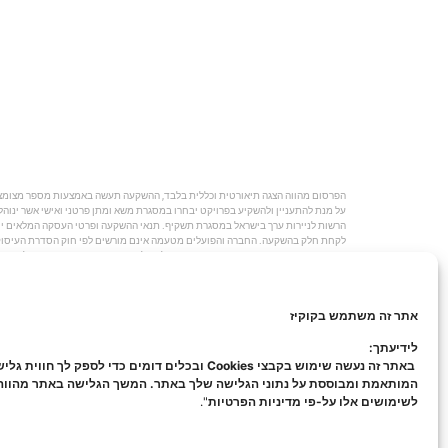
על מנת להתעניין ולהשקיע בפרויקט יבחרו במסגרת משא ומתן פרטני ואישי אשר ינוהל 
הרשות לניירות ערך בישראל במסגרת תשקיף. תנאי ההשקעה ופרטי העסקה המלאים ייח
השקעות כהגדרתם בחוק. משקיעים אשר החליטו להשקיע בפרויקט יעשו זאת על סמך בדי
ומיסוי הכרוכות בביצוע ההשקעה." © כל הזכויות שמורות ל-investo המרכז הישראלי להשקעות בינלאומיות בע"מ |
אתר זה משתמש בקוקיז
לידיעתך:
באתר זה נעשה שימוש בקבצי Cookies ובכלים דומים כדי לספק לך חווית ג
המותאמת ומבוססת על נתוני הגלישה שלך באתר. המשך הגלישה באתר מהוו
לשימושים אלו על-פי מדיניות הפרטיות
".