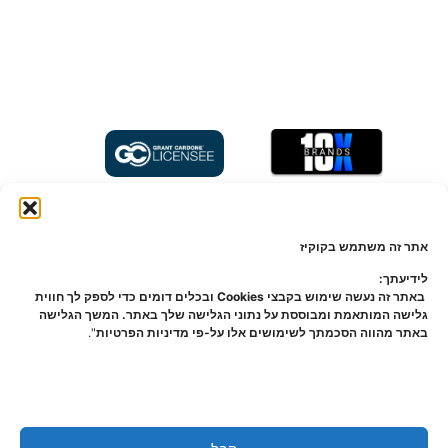
הפרסום מהווה הצגה תיאורטית וכללית בלבד, ההשקעה תעשה באמצעות מספר
מצומצם של משקיעים כמותר על פי חוק ניירות ערך, התשכ"ח-1968 ("חוק ניירות ערך")
אתר זה משתמש בקוקיז
וחוק השקעות משותפות בנאמנות, תשנ"ד-1994 ("חוק השקעות משותפות")". משקיעים
שיפנו ל-nvesto! ("החברה") על מנת להתעניין ולהשקיע בפרויקט יבחרו במסגרת משא
לידיעתך:
ומתן פרטני ואישי אשר ינוהל על פי סדר פנייתם לחברה. על כן, השקעה בליווי וסיוע
באתר זה נעשה שימוש בקבצי Cookies ובכלים דומים כדי לספק לך חווית
החברה אינה מוסדרת לפי חוק ניירות ערך ו/או חוק השקעות משותפות וכל חומר פרסומי
גלישה המותאמת ומבוססת על נתוני הגלישה שלך באתר. המשך הגלישה
אודות פרויקטים שמציגה החברה לא אושר על-ידי הרשות לניירות ערך בישראל במסגרת
באתר מהווה הסכמתך לשימושים אלו על-פי מדיניות הפרטיות
".
תשקיף. תנאי ההשקעה ופרטי העסקה המלאים ייחשפו אך ורק במסגרת הליך המשא
ומתן, למספר מסויים של משקיעים פוטנציאליים (בהתאם להוראות חוק ניירות ערך) ורק
המשקיעים המתאימים שיבחרו על-ידי החברה בהליך המשא ומתן יוכלו לקחת חלק
בהשקעה. החברה והפועלים מטעמה אינם מורשים לפי חוק הסדרת העיסוק בייעוץ
השקעות, בשיווק השקעות ובניהול תיקי השקעות, תשנ"ה-1995, וכל מידע פרסומי שנמסר
וכן כל מידע שיימסר לגבי אפשרות השקעה במסגרת הצעה עתידית לא יהווה ייעוץ