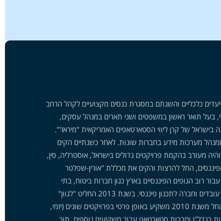
יעדים כלכליים והשגתם במסגרת כנסים מקצועיים לקהל הרחב
י, בעל תואר ראשון במשפטים ושני תארים במנהל עסקים,
גה בישראל של קרן ליווי הסטארטאפים האמריקאית "מיראז'".
ומנהל מערכות מידע בחברות שונות. לאחר כשנתיים הקים
יה מעורב בהקמת פרויקטים גדולים בישראל, אוסטרליה, סין,
ה, פנה לתחום הפיננסים, החל להרצות והקים את מכללת "אורין-שפלטר
 רוב הגופים הפיננסיים בארץ כגון חברות ביטוח, בתי
השקעות, בנקים ועוד. נועם שותף מייסד לסוכנות ביטוח גדולה בעלת מעל 30 עובדים וחברה לתכנון פיננסי. בשנת 2013 החליט "לגוון"
והיה מעורב בהקמת מרכז רפואי גדול בתל אביב, אותו גם ניהל במשך שנתיים. החל משנת 2010 משקיע באופן פרטי בפרויקטים שונים (יזמי,
הל תיקי השקעות בנדל"ן וחברות סטארטאפ עבור משקיעים נוספים, תוך