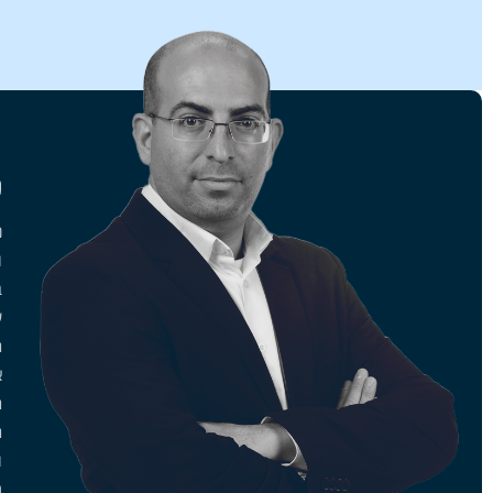
ה
נ
נ
ו
ב
ע
ח
ה