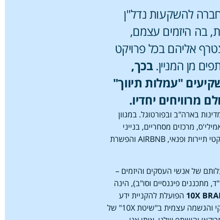
 חברה להשקעות נדל"ן
, בה היזמים עצמם,
טרף אליהם בכל פרויקט
פים מן המניין.
בכך,
קיעים "עמלות תיווך"
ולם מרוויחים יחדיו.
ווסטו פועלת היום ב-11 מדינות בארה"ב ובפורטוגל. במגוון
ילי'ס, מרכזים מסחריים, בנייני
משרדים, בנייה חדשה, פרויקטי תיירות ופנאי, AIRBNB והפשרת
ותם של אנשי העסקים והיזמים –
, מתכננים פיננסיים וסו"ב), הינה
BRA
10X
הפועלת להקניית ידע
וליווי פיננסי, לצד פיתוח עסקי והגשמה עצמית ב"שיטת 10X" של
יקאי והשותף שלנו, אותו אנו