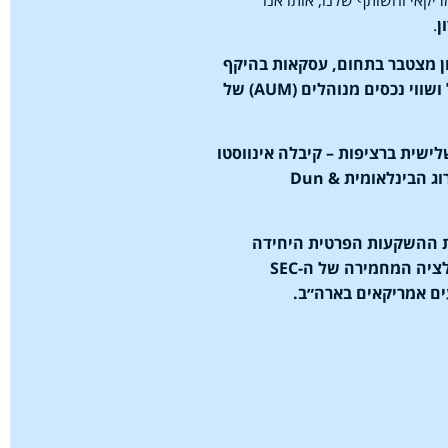
ן
.
שנות ניסיון מצטבר בתחום, עסקאות בהיקף
של 2 מיליארד ₪ בישראל ושווי נכסים מנוהלים (AUM) של
 השנה השלישית ברציפות – קיבלה אינווסטו
קפיטל הכרה מחברת הדירוג הבינלאומית Dun &
ת ההשקעות הפרטית היחידה
בישראל שעברה את הרגולציה המחמירה של ה-SEC
ם אמריקאים בארה״ב.