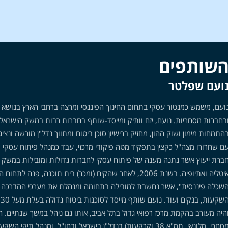
שותפים
ועם שפלטר
ועם, משמש כמנטור עסקי בתחום החינוך הפיננסי ומרצה ברחבי הארץ בנושא 
בחברות מסחריות. נועם, יזם וותיק ומייסד-שותף בחברות רבות במשק הישראל
התמחות מימון ושוק ההון, מחזיק ברישיון סוכן ביטוח ומתווך נדל"ן מורשה ונצי
ם שחרורו מצה"ל כקצין בתפקיד מטה פיקודי מרכזי, עבד כמנהל פיתוח עסקי 
ברת ייעוץ אשר נתנה מענה של פיתוח עסקי לחברות גדולות ומובילות במשק וה
איטליה ואתיופיה. בשנת 2006, לאחר שהקים (ומכר) בית תוכנ
שכלה פיננסית", אשר נחשבת למובילה בתחומה ומנהלת את מערכי ההדרכה עבור
מסחרי, מלונאי, תמ"א 38 וקרקעות) בנדל"ן בישראל ובחו"ל, ומנ