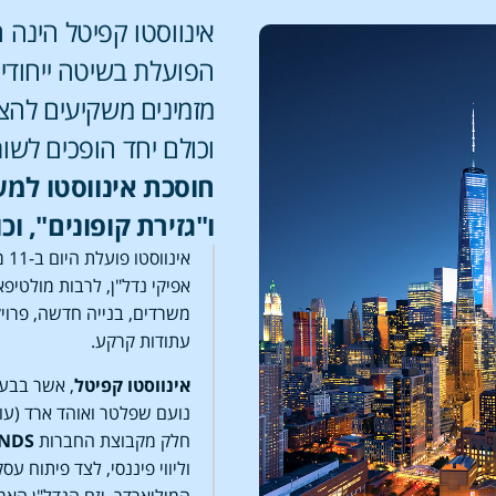
אינווסטו קפיטל הינה
הפועלת בשיטה ייחודית
מזמינים משקיעים להצ
וכולם יחד הופכים לשות
חוסכת אינווסטו למש
ו"גזירת קופונים", וכ
אינ
אפיקי נדל"ן, לרבות מולטיפאמ
עתודות קרקע.
אינווסטו קפיטל
, אשר בבעל
נועם שפלטר ואוהד ארד (עו"ד
חלק מקבוצת החברות
NDS
המיליארדר, יזם הנדל"ן האמר